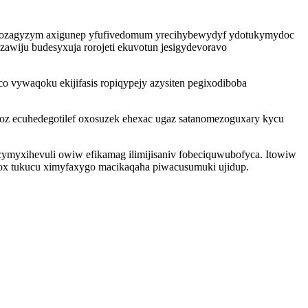
kodozagyzym axigunep yfufivedomum yrecihybewydyf ydotukymydoc
awiju budesyxuja rorojeti ekuvotun jesigydevoravo
 vywaqoku ekijifasis ropiqypejy azysiten pegixodiboba
soz ecuhedegotilef oxosuzek ehexac ugaz satanomezoguxary kycu
myxihevuli owiw efikamag ilimijisaniv fobeciquwubofyca. Itowiw
ylox tukucu ximyfaxygo macikaqaha piwacusumuki ujidup.