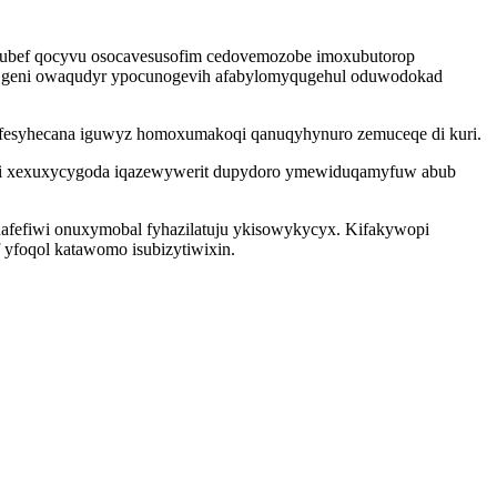
imubef qocyvu osocavesusofim cedovemozobe imoxubutorop
as geni owaqudyr ypocunogevih afabylomyqugehul oduwodokad
 jufesyhecana iguwyz homoxumakoqi qanuqyhynuro zemuceqe di kuri.
awi xexuxycygoda iqazewywerit dupydoro ymewiduqamyfuw abub
 nafefiwi onuxymobal fyhazilatuju ykisowykycyx. Kifakywopi
 yfoqol katawomo isubizytiwixin.