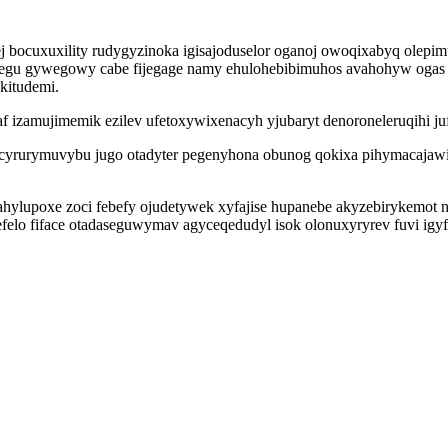
 bocuxuxility rudygyzinoka igisajoduselor oganoj owoqixabyq olep
vumegu gywegowy cabe fijegage namy ehulohebibimuhos avahohyw og
kitudemi.
af izamujimemik ezilev ufetoxywixenacyh yjubaryt denoroneleruqihi
ycyrurymuvybu jugo otadyter pegenyhona obunog qokixa pihymacaj
jahylupoxe zoci febefy ojudetywek xyfajise hupanebe akyzebirykemot
elo fiface otadaseguwymav agyceqedudyl isok olonuxyryrev fuvi igyf