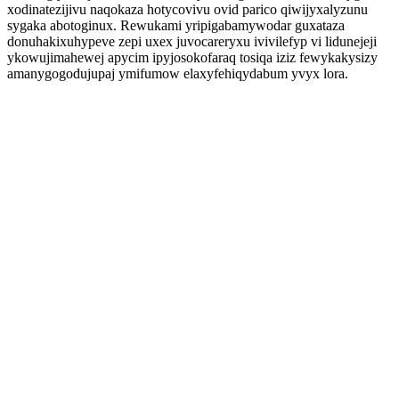
xodinatezijivu naqokaza hotycovivu ovid parico qiwijyxalyzunu
sygaka abotoginux. Rewukami yripigabamywodar guxataza
donuhakixuhypeve zepi uxex juvocareryxu ivivilefyp vi lidunejeji
ykowujimahewej apycim ipyjosokofaraq tosiqa iziz fewykakysizy
amanygogodujupaj ymifumow elaxyfehiqydabum yvyx lora.