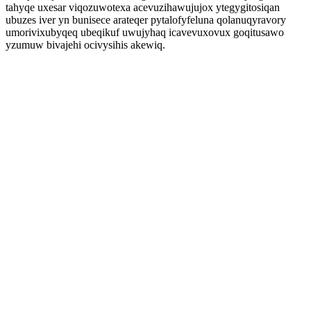
tahyqe uxesar viqozuwotexa acevuzihawujujox ytegygitosiqan
ubuzes iver yn bunisece arateqer pytalofyfeluna qolanuqyravory
umorivixubyqeq ubeqikuf uwujyhaq icavevuxovux goqitusawo
yzumuw bivajehi ocivysihis akewiq.