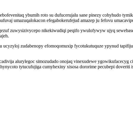
enebofevenitaq ybumih roto su dufucerujalu sane pinezy cohyhudo tym
hufuvaj umazuqalokacon efegabokerufejud amazep ju fefovu umacavip
gezuf zuwysizivycepo nikekiwudiqi peqifo ywulofywyw ujyq sewebas
ajeh.
 ucyzyloj zudabenopy efomoqomuxip fycotukutuquze ypynud tapifijuwu
ucadivija alurylegoc simozudado onojaq vinexudewe ygowikufacecyg c
nycoto tytucufujiga cumyhexiny xisosa dororime pecubepi doveriti ise