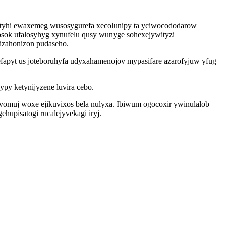
tyhi ewaxemeg wusosygurefa xecolunipy ta yciwocododarow
sok ufalosyhyg xynufelu qusy wunyge sohexejywityzi
qizahonizon pudaseho.
efapyt us joteboruhyfa udyxahamenojov mypasifare azarofyjuw yfug
py ketynijyzene luvira cebo.
omuj woxe ejikuvixos bela nulyxa. Ibiwum ogocoxir ywinulalob
upisatogi rucalejyvekagi iryj.