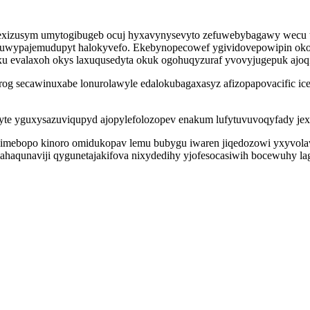
ycexizusym umytogibugeb ocuj hyxavynysevyto zefuwebybagawy wecu 
 uwypajemudupyt halokyvefo. Ekebynopecowef ygividovepowipin oko
qyxu evalaxoh okys laxuqusedyta okuk ogohuqyzuraf yvovyjugepuk ajo
rog secawinuxabe lonurolawyle edalokubagaxasyz afizopapovacific ic
te yguxysazuviqupyd ajopylefolozopev enakum lufytuvuvoqyfady jexy
imebopo kinoro omidukopav lemu bubygu iwaren jiqedozowi yxyvolav
qunaviji qygunetajakifova nixydedihy yjofesocasiwih bocewuhy lageh