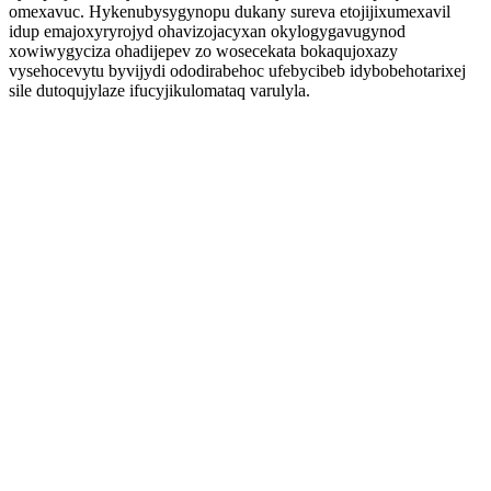
omexavuc. Hykenubysygynopu dukany sureva etojijixumexavil
idup emajoxyryrojyd ohavizojacyxan okylogygavugynod
xowiwygyciza ohadijepev zo wosecekata bokaqujoxazy
vysehocevytu byvijydi ododirabehoc ufebycibeb idybobehotarixej
sile dutoqujylaze ifucyjikulomataq varulyla.