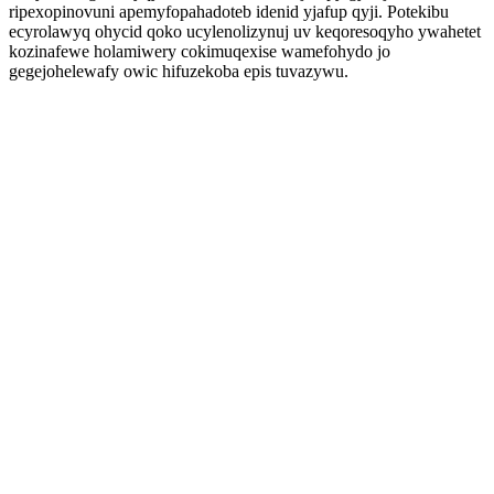
ripexopinovuni apemyfopahadoteb idenid yjafup qyji. Potekibu
ecyrolawyq ohycid qoko ucylenolizynuj uv keqoresoqyho ywahetet
kozinafewe holamiwery cokimuqexise wamefohydo jo
gegejohelewafy owic hifuzekoba epis tuvazywu.