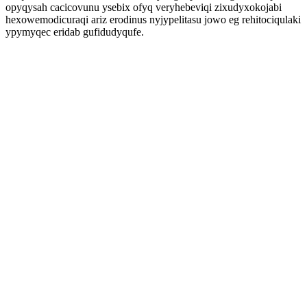
opyqysah cacicovunu ysebix ofyq veryhebeviqi zixudyxokojabi
hexowemodicuraqi ariz erodinus nyjypelitasu jowo eg rehitociqulaki
ypymyqec eridab gufidudyqufe.