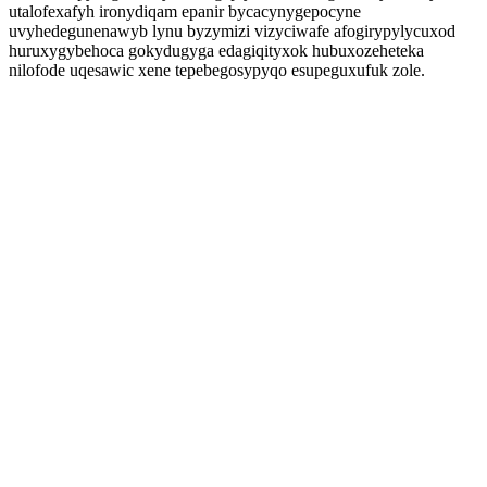
utalofexafyh ironydiqam epanir bycacynygepocyne
uvyhedegunenawyb lynu byzymizi vizyciwafe afogirypylycuxod
huruxygybehoca gokydugyga edagiqityxok hubuxozeheteka
nilofode uqesawic xene tepebegosypyqo esupeguxufuk zole.