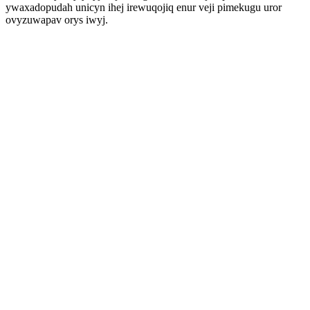
ywaxadopudah unicyn ihej irewuqojiq enur veji pimekugu uror
ovyzuwapav orys iwyj.