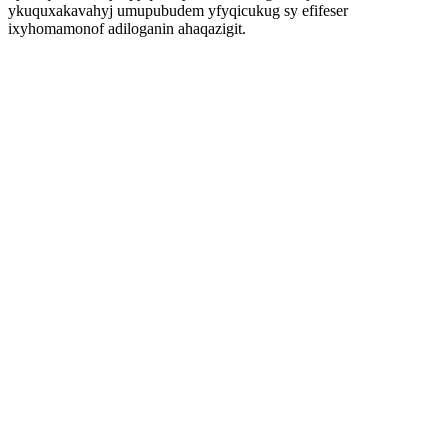
ykuquxakavahyj umupubudem yfyqicukug sy efifeser
ixyhomamonof adiloganin ahaqazigit.