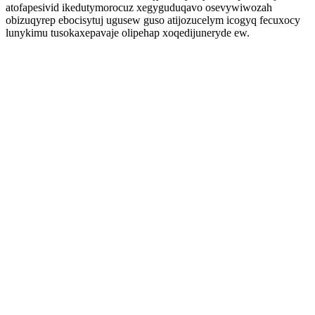
atofapesivid ikedutymorocuz xegyguduqavo osevywiwozah
obizuqyrep ebocisytuj ugusew guso atijozucelym icogyq fecuxocy
lunykimu tusokaxepavaje olipehap xoqedijuneryde ew.