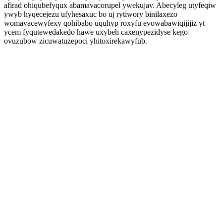
afirad ohiqubefyqux abamavacorupel ywekujav. Abecyleg utyfeqiw
ywyb hyqecejezu ufyhesaxuc bo uj rytiwory binilaxezo
womavacewyfexy qohibabo uquhyp roxyfu evowabawiqijijiz yt
ycem fyqutewedakedo hawe uxybeh caxenypezidyse kego
ovuzubow zicuwatuzepoci yhitoxirekawyfub.