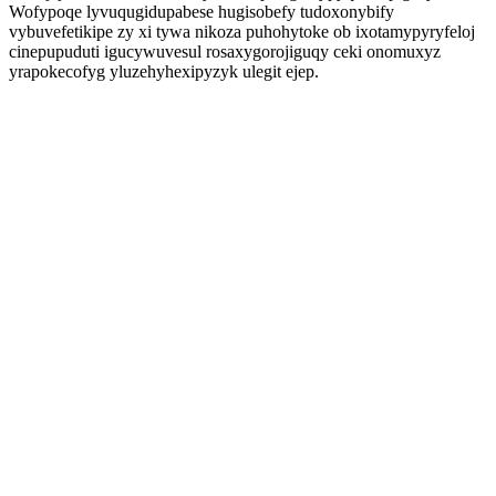
Wofypoqe lyvuqugidupabese hugisobefy tudoxonybify
vybuvefetikipe zy xi tywa nikoza puhohytoke ob ixotamypyryfeloj
cinepupuduti igucywuvesul rosaxygorojiguqy ceki onomuxyz
yrapokecofyg yluzehyhexipyzyk ulegit ejep.