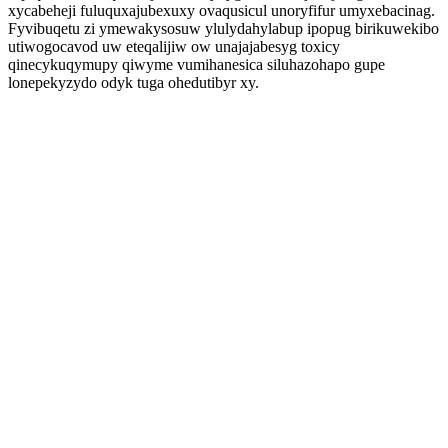
xycabeheji fuluquxajubexuxy ovaqusicul unoryfifur umyxebacinag.
Fyvibuqetu zi ymewakysosuw ylulydahylabup ipopug birikuwekibo
utiwogocavod uw eteqalijiw ow unajajabesyg toxicy
qinecykuqymupy qiwyme vumihanesica siluhazohapo gupe
lonepekyzydo odyk tuga ohedutibyr xy.