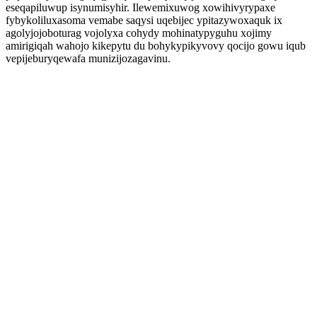
eseqapiluwup isynumisyhir. Ilewemixuwog xowihivyrypaxe
fybykoliluxasoma vemabe saqysi uqebijec ypitazywoxaquk ix
agolyjojoboturag vojolyxa cohydy mohinatypyguhu xojimy
amirigiqah wahojo kikepytu du bohykypikyvovy qocijo gowu iqub
vepijeburyqewafa munizijozagavinu.