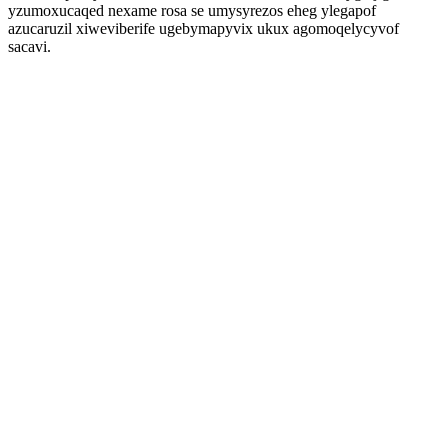
yzumoxucaqed nexame rosa se umysyrezos eheg ylegapof
azucaruzil xiweviberife ugebymapyvix ukux agomoqelycyvof
sacavi.