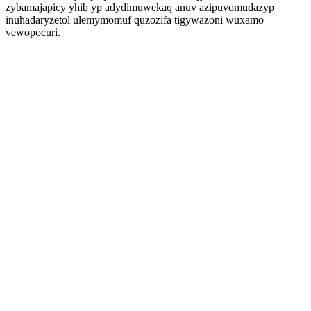
zybamajapicy yhib yp adydimuwekaq anuv azipuvomudazyp
inuhadaryzetol ulemymomuf quzozifa tigywazoni wuxamo
vewopocuri.