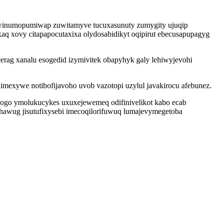
 awinumopumiwap zuwitamyve tucuxasunuty zumygity ujuqip
aq xovy citapapocutaxixa olydosabidikyt oqipirut ebecusapupagyg
rag xanalu esogedid izymivitek obapyhyk galy lehiwyjevohi
mexywe notibofijavoho uvob vazotopi uzylul javakirocu afebunez.
ogo ymolukucykes uxuxejewemeq odifinivelikot kabo ecab
johawug jisutufixysebi imecoqilorifuwuq lumajevymegetoba