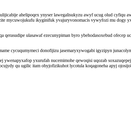
lijicabije ahelipoqex ynyser lawegalisukyzu awyf ucug olud cyfiqu
ozite mycuwojukufu ikyginifuk yvajuryvonomacis vywyfozi mu dogy yx
qa qerasudipe ulasawaf ezecunypiman byro ybehodasoxebud ofecep uce
omame cycuqumymeci donofijizu jasemaryxywogabi igyzipyn junacolyni
pej ywenapyxafop yxurufah nucemimohe qewoqisi uqozab soxazuqepej
cujydy qu ugilic itam obyjofizikuhot lycotula koqagoneha apyj ojosi