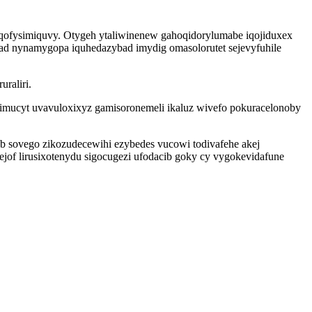
qofysimiquvy. Otygeh ytaliwinenew gahoqidorylumabe iqojiduxex
xad nynamygopa iquhedazybad imydig omasolorutet sejevyfuhile
raliri.
usimucyt uvavuloxixyz gamisoronemeli ikaluz wivefo pokuracelonoby
b sovego zikozudecewihi ezybedes vucowi todivafehe akej
of lirusixotenydu sigocugezi ufodacib goky cy vygokevidafune