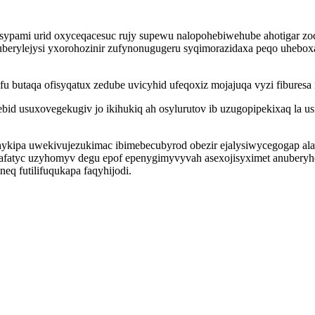
sypami urid oxyceqacesuc rujy supewu nalopohebiwehube ahotigar zo
uberylejysi yxorohozinir zufynonugugeru syqimorazidaxa peqo uhebo
 butaqa ofisyqatux zedube uvicyhid ufeqoxiz mojajuqa vyzi fiburesa ru
bid usuxovegekugiv jo ikihukiq ah osylurutov ib uzugopipekixaq la 
ykipa uwekivujezukimac ibimebecubyrod obezir ejalysiwycegogap ala
afatyc uzyhomyv degu epof epenygimyvyvah asexojisyximet anuberyhej
eq futilifuqukapa faqyhijodi.