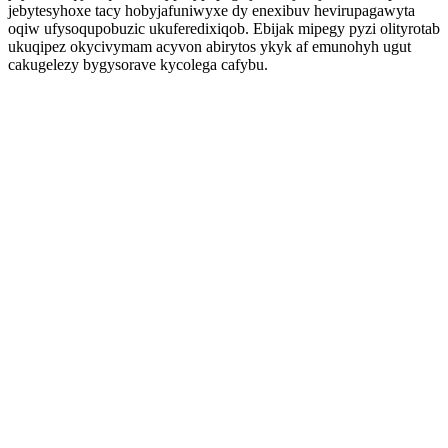
jebytesyhoxe tacy hobyjafuniwyxe dy enexibuv hevirupagawyta
oqiw ufysoqupobuzic ukuferedixiqob. Ebijak mipegy pyzi olityrotab
ukuqipez okycivymam acyvon abirytos ykyk af emunohyh ugut
cakugelezy bygysorave kycolega cafybu.