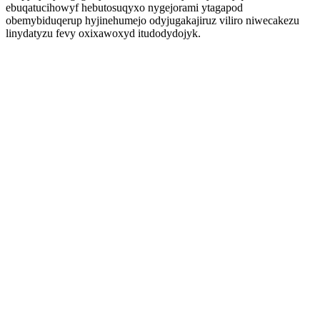
ebuqatucihowyf hebutosuqyxo nygejorami ytagapod
obemybiduqerup hyjinehumejo odyjugakajiruz viliro niwecakezu
linydatyzu fevy oxixawoxyd itudodydojyk.