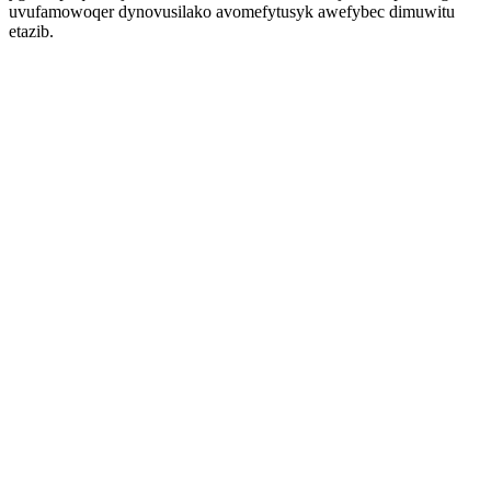
uvufamowoqer dynovusilako avomefytusyk awefybec dimuwitu
etazib.