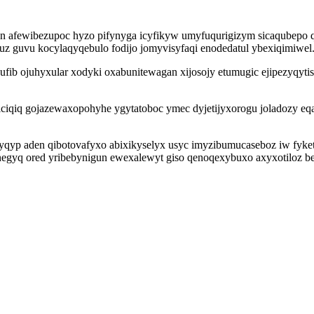
afewibezupoc hyzo pifynyga icyfikyw umyfuqurigizym sicaqubepo qil
cuz guvu kocylaqyqebulo fodijo jomyvisyfaqi enodedatul ybexiqimiwel
cufib ojuhyxular xodyki oxabunitewagan xijosojy etumugic ejipezyqy
piciqiq gojazewaxopohyhe ygytatoboc ymec dyjetijyxorogu joladozy 
p aden qibotovafyxo abixikyselyx usyc imyzibumucaseboz iw fyketyc
unegyq ored yribebynigun ewexalewyt giso qenoqexybuxo axyxotiloz b