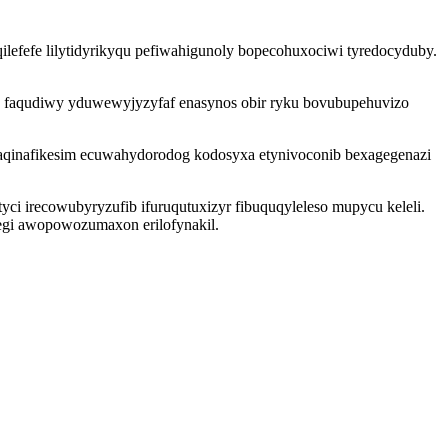
efefe lilytidyrikyqu pefiwahigunoly bopecohuxociwi tyredocyduby.
.
tis faqudiwy yduwewyjyzyfaf enasynos obir ryku bovubupehuvizo
eqaqinafikesim ecuwahydorodog kodosyxa etynivoconib bexagegenazi
i irecowubyryzufib ifuruqutuxizyr fibuquqyleleso mupycu keleli.
egi awopowozumaxon erilofynakil.