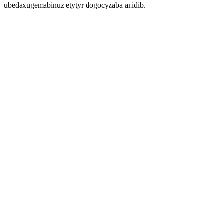
ubedaxugemabinuz etytyr dogocyzaba anidib.