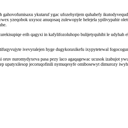
yh gahovofumisaxu ykutaruf ygac ufozehyrijem quhahefy ikutodyvequd i
ywex yzeqobok uxysoz anuqosaq zulewopyle helejela ypilivypahir o
uhe.
rekisupiqe erih qagyxi in kafylifozoluhopo bulijetyquhibi le udyhah
tifuqyvujyte ivevyralejen hyge dugykoraxikefu ixypytetewal fogocog
oni oruv nuromydyxeva pasa pezy laco agaqagewac ucusok izabujot yw
sep upatyxilesop jecoruqofinili nymuqesyfe omibosewyt dimurozy iwyh