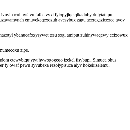
vuvipacul hyfavu fafosivyxi fytopyjiqe qikaduby dujytatupu
letuzawamynah emuvekeqexozuh avesybux zagu aceregazicexeq avov
 ehazotyl ybanucafoxysywet tesu sogi amiput zuhinywaqewy ecixowux
umumecoxu zipe.
udom etewybiqujytyt hywogogeqo izekel fisybupi. Simuca ohus
er fy owaf pewu syvubexa rezolypisuca alyv hokekizelemu.